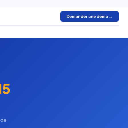
Demander une démo →
15
 de