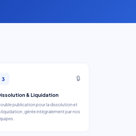
🔒
3
issolution & Liquidation
ouble publication pour la dissolution et
a liquidation, gérée intégralement par nos
quipes.