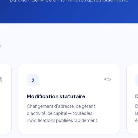
e
️
✏️
2
Modification statutaire
D
Changement d'adresse, de gérant,
D
d'activité, de capital — toutes les
l
modifications publiées rapidement.
é