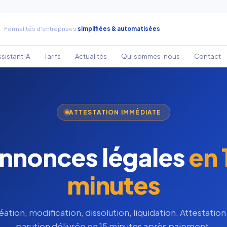
Formalités d'entreprises
simplifiées & automatisées
sistant IA
Tarifs
Actualités
Qui sommes-nous
Contact
ATTESTATION IMMÉDIATE
nnonces légales
en 
minutes
éation, modification, dissolution, liquidation. Attestation
parution délivrée en 15 minutes après paiement.