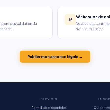
Vérification de c
🔎
client dès validation du
Nos équipes contrôlent
annonce.
avant publication.
Publier mon annonce légale →
SERVICES
LA SOC
Formalités disponibles
Qui somm