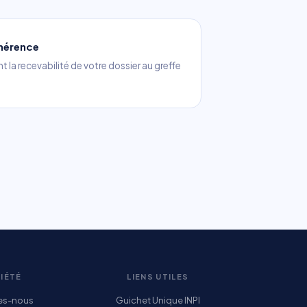
ohérence
 la recevabilité de votre dossier au greffe
IÉTÉ
LIENS UTILES
es-nous
Guichet Unique INPI