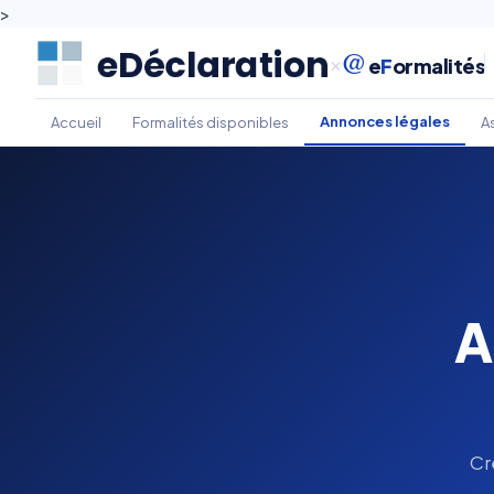
>
@
×
e
F
ormalités
Annonces légales
Accueil
Formalités disponibles
As
A
Cr