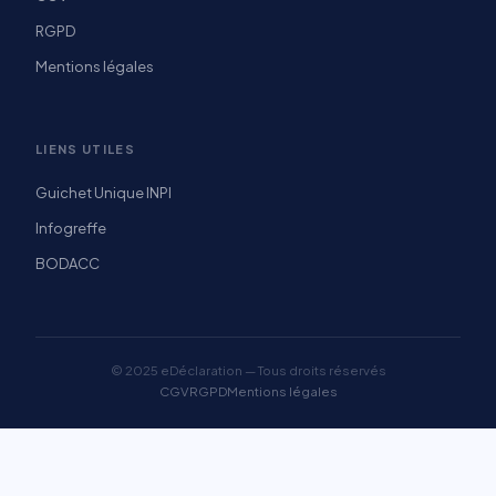
RGPD
Mentions légales
LIENS UTILES
Guichet Unique INPI
Infogreffe
BODACC
© 2025 eDéclaration — Tous droits réservés
CGV
RGPD
Mentions légales