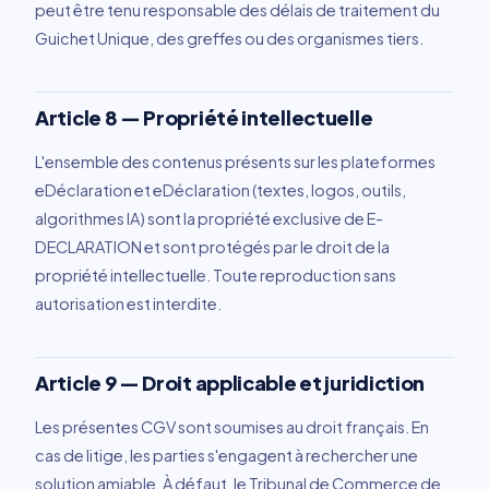
peut être tenu responsable des délais de traitement du
Guichet Unique, des greffes ou des organismes tiers.
Article 8 — Propriété intellectuelle
L'ensemble des contenus présents sur les plateformes
eDéclaration et eDéclaration (textes, logos, outils,
algorithmes IA) sont la propriété exclusive de E-
DECLARATION et sont protégés par le droit de la
propriété intellectuelle. Toute reproduction sans
autorisation est interdite.
Article 9 — Droit applicable et juridiction
Les présentes CGV sont soumises au droit français. En
cas de litige, les parties s'engagent à rechercher une
solution amiable. À défaut, le Tribunal de Commerce de