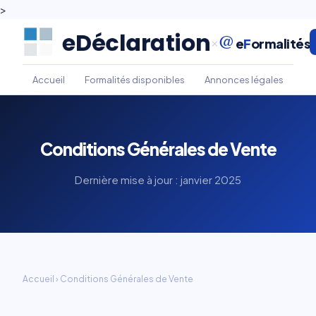
>
@
×
e
F
ormalités
Accueil
Formalités disponibles
Annonces légales
Ass
Conditions Générales de Vente
Dernière mise à jour : janvier 2025
Accueil
› Conditions Générales de Vente