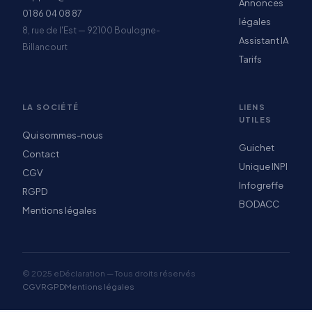
Annonces
01 86 04 08 87
légales
8, rue de l'Est — 92100 Boulogne-
Assistant IA
Billancourt
Tarifs
LA SOCIÉTÉ
LIENS
UTILES
Qui sommes-nous
Guichet
Contact
Unique INPI
CGV
Infogreffe
RGPD
BODACC
Mentions légales
© 2025 eDéclaration — Tous droits réservés
CGV
RGPD
Mentions légales