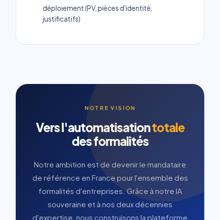
déploiement (PV, pièces d'identité,
justificatifs)
NOTRE VISION
Vers l'automatisation
totale
des formalités
Notre ambition est de devenir le mandataire
de référence en France pour l'ensemble des
formalités d'entreprises. Grâce à notre IA
souveraine et à nos deux décennies
d'expertise, nous construisons la plateforme