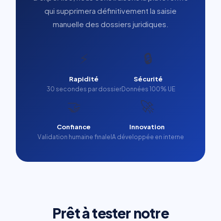
qui supprimera définitivement la saisie
manuelle des dossiers juridiques.
⚡
🔒
Rapidité
Sécurité
30 secondes par dossier
Données 100% UE
🤝
🚀
Confiance
Innovation
Validation humaine finale
IA développée en interne
Prêt à tester notre