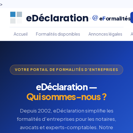
>
@
×
e
F
ormalités
Accueil
Formalités disponibles
Annonces légales
A
VOTRE PORTAIL DE FORMALITÉS D'ENTREPRISES
eDéclaration —
Qui sommes-nous ?
Depuis 2002, eDéclaration simplifie les
formalités d'entreprises pour les notaires,
avocats et experts-comptables. Notre